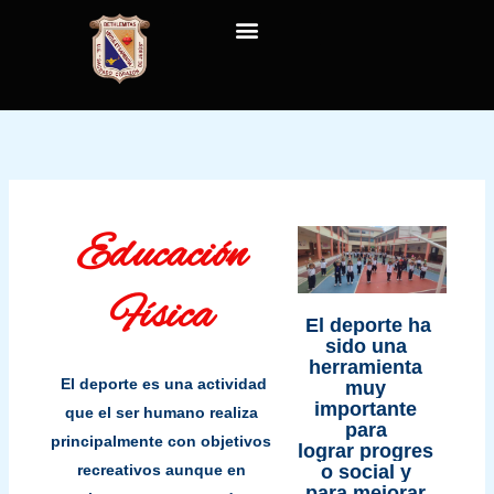
Ir
al
contenido
Educación
Física
El deporte ha
sido una
herramienta
El
deporte
es una actividad
muy
importante
que el ser humano realiza
para
principalmente con objetivos
lograr
progres
o social
y
recreativos aunque en
para
mejorar