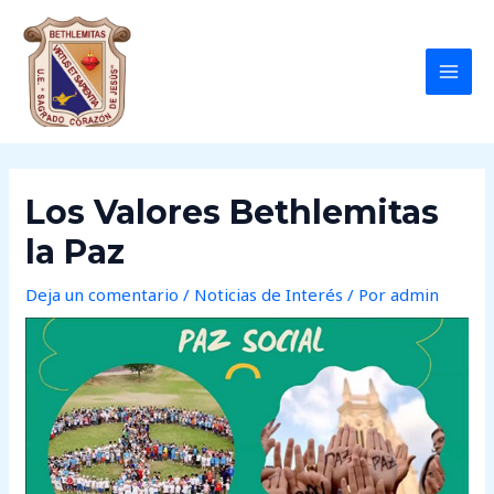
Ir
Post
MAI
al
navigation
MEN
contenido
Los Valores Bethlemitas
la Paz
Deja un comentario
/
Noticias de Interés
/ Por
admin