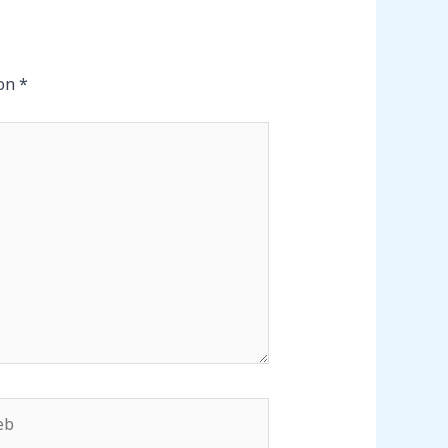
con
*
b