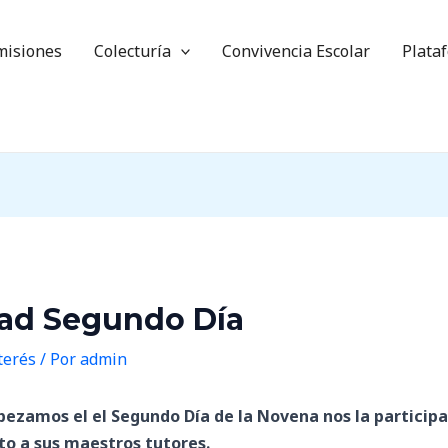
misiones
Colecturía
Convivencia Escolar
Plata
ad Segundo Día
terés
/ Por
admin
ezamos el el Segundo Día de la Novena nos la participac
nto a sus maestros tutores.