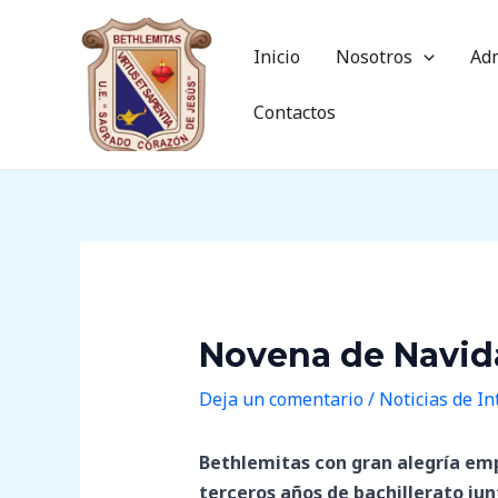
Ir
Post
al
navigation
Inicio
Nosotros
Ad
contenido
Contactos
Novena de Navid
Deja un comentario
/
Noticias de In
Bethlemitas con gran alegría emp
terceros años de bachillerato ju