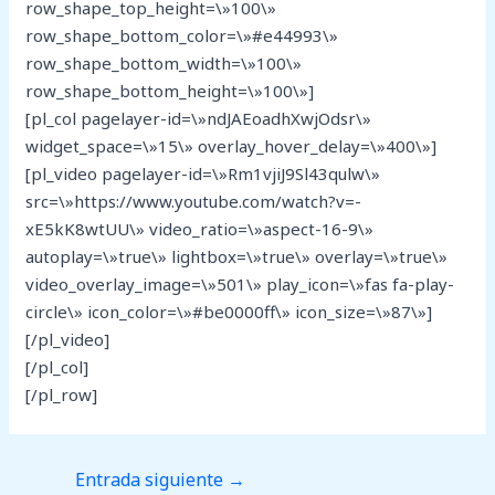
row_shape_top_height=\»100\»
row_shape_bottom_color=\»#e44993\»
row_shape_bottom_width=\»100\»
row_shape_bottom_height=\»100\»]
[pl_col pagelayer-id=\»ndJAEoadhXwjOdsr\»
widget_space=\»15\» overlay_hover_delay=\»400\»]
[pl_video pagelayer-id=\»Rm1vjiJ9Sl43qulw\»
src=\»https://www.youtube.com/watch?v=-
xE5kK8wtUU\» video_ratio=\»aspect-16-9\»
autoplay=\»true\» lightbox=\»true\» overlay=\»true\»
video_overlay_image=\»501\» play_icon=\»fas fa-play-
circle\» icon_color=\»#be0000ff\» icon_size=\»87\»]
[/pl_video]
[/pl_col]
[/pl_row]
Entrada siguiente
→