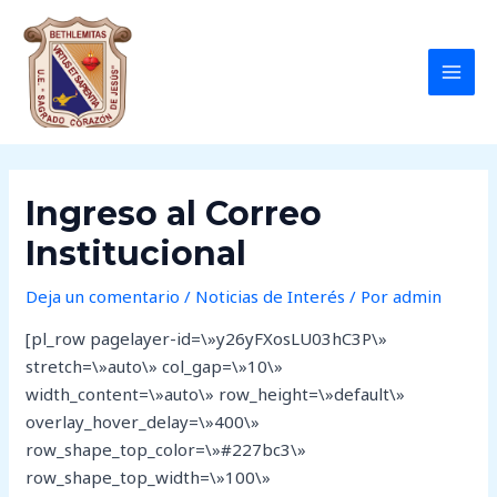
Ir
Post
MAI
al
navigation
MEN
contenido
Ingreso al Correo
Institucional
Deja un comentario
/
Noticias de Interés
/ Por
admin
[pl_row pagelayer-id=\»y26yFXosLU03hC3P\»
stretch=\»auto\» col_gap=\»10\»
width_content=\»auto\» row_height=\»default\»
overlay_hover_delay=\»400\»
row_shape_top_color=\»#227bc3\»
row_shape_top_width=\»100\»